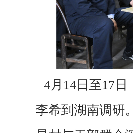
4
月
14
日至
17
日
李希到湖南调研